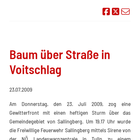
Auf Face
Übe
Baum über Straße in
Voitschlag
23.07.2009
Am Donnerstag, den 23. Juli 2009, zog eine
Gewitterfront mit einen heftigen Sturm über das
Gemeindegebiet von Sallingberg. Um 19.17 Uhr wurde
die Freiwillige Feuerwehr Sallingberg mittels Sirene von
der NÖ Landeswarnzentrale in Tulln zu einem