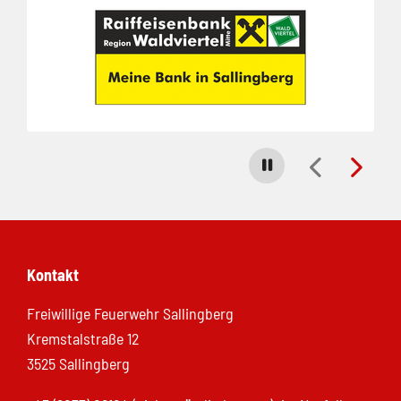
Carousel stoppen
Kontakt
Freiwillige Feuerwehr Sallingberg
Kremstalstraße 12
3525 Sallingberg