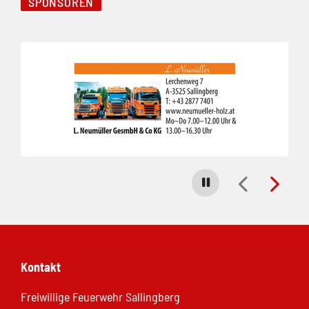
SPONSOREN
Folie 1 von 3
Carousel stoppen
Kontakt
Freiwillige Feuerwehr Sallingberg