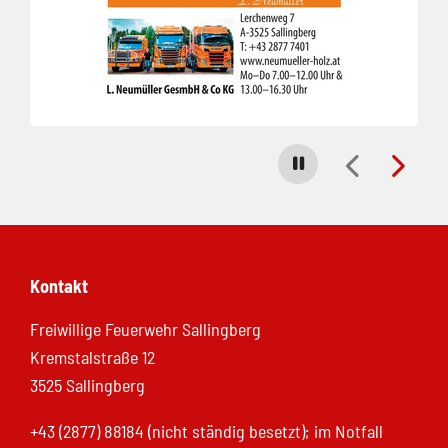
Carousel stoppen
Kontakt
Freiwillige Feuerwehr Sallingberg
Kremstalstraße 12
3525 Sallingberg
+43 (2877) 88184 (nicht ständig besetzt); im Notfall