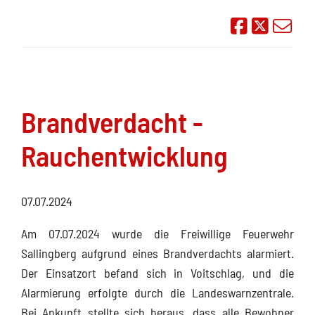
Auf Face
Übe
Brandverdacht -
Rauchentwicklung
07.07.2024
Am 07.07.2024 wurde die Freiwillige Feuerwehr
Sallingberg aufgrund eines Brandverdachts alarmiert.
Der Einsatzort befand sich in Voitschlag, und die
Alarmierung erfolgte durch die Landeswarnzentrale.
Bei Ankunft stellte sich heraus, dass alle Bewohner