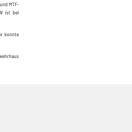
 und MTF-
W ist bei
er konnte
wehrhaus