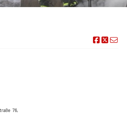
Auf Face
Übe
traße 76,