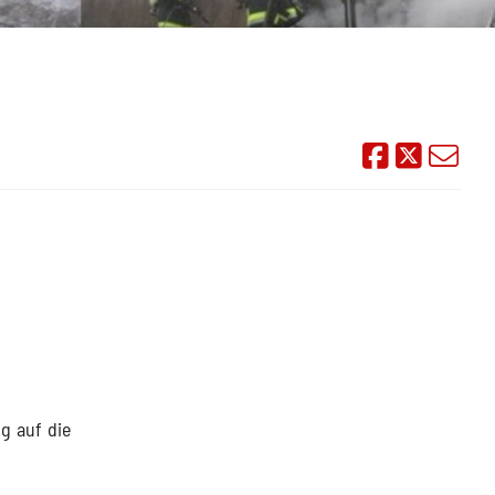
Auf Face
Übe
g auf die