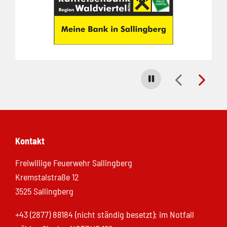
Carousel stoppen
Kontakt
Freiwillige Feuerwehr Sallingberg
Kremstalstraße 12
3525 Sallingberg
+43 (2877) 88184 (nicht ständig besetzt); im Notfall