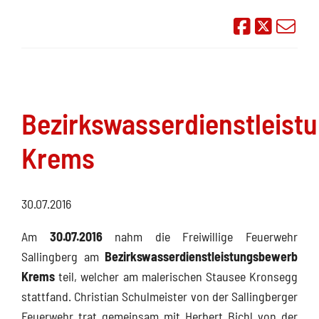
Auf Face
Übe
Bezirkswasserdienstleist
Krems
30.07.2016
Am
30.07.2016
nahm die Freiwillige Feuerwehr
Sallingberg am
Bezirkswasserdienstleistungsbewerb
Krems
teil, welcher am malerischen Stausee Kronsegg
stattfand. Christian Schulmeister von der Sallingberger
Feuerwehr trat gemeinsam mit Herbert Bichl von der