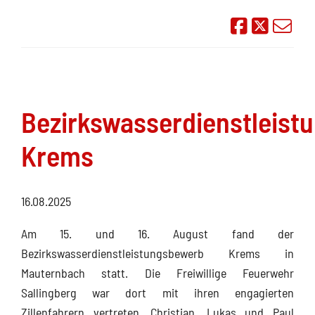
Auf Face
Übe
Bezirkswasserdienstleist
Krems
16.08.2025
Am 15. und 16. August fand der
Bezirkswasserdienstleistungsbewerb Krems in
Mauternbach statt. Die Freiwillige Feuerwehr
Sallingberg war dort mit ihren engagierten
Zillenfahrern vertreten. Christian, Lukas und Paul