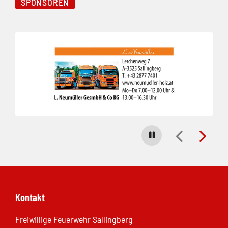
SPONSOREN
Folie 1 von 3
Carousel stoppen
Kontakt
Freiwillige Feuerwehr Sallingberg