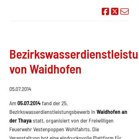
Auf Face
Übe
Bezirkswasserdienstleist
von Waidhofen
05.07.2014
Am
05.07.2014
fand der 25.
Bezirkswasserdienstleistungsbewerb in
Waidhofen an
der Thaya
statt, organisiert von der Freiwilligen
Feuerwehr Vestenpoppen Wohlfahrts. Die
Veranstaltung bot eine eindrucksvolle Plattform für