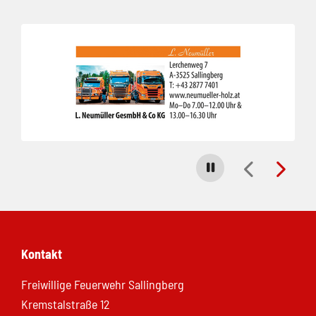
Folie 1 von 3
Carousel stoppen
Kontakt
Freiwillige Feuerwehr Sallingberg
Kremstalstraße 12