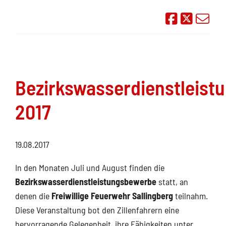
Auf Face
Übe
Bezirkswasserdienstleis
2017
19.08.2017
In den Monaten Juli und August finden die
Bezirkswasserdienstleistungsbewerbe
statt, an
denen die
Freiwillige Feuerwehr Sallingberg
teilnahm.
Diese Veranstaltung bot den Zillenfahrern eine
hervorragende Gelegenheit, ihre Fähigkeiten unter