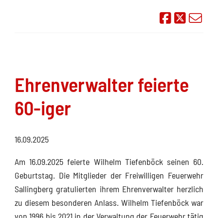
Auf Face
Übe
Ehrenverwalter feierte
60-iger
16.09.2025
Am 16.09.2025 feierte Wilhelm Tiefenböck seinen 60.
Geburtstag. Die Mitglieder der Freiwilligen Feuerwehr
Sallingberg gratulierten ihrem Ehrenverwalter herzlich
zu diesem besonderen Anlass. Wilhelm Tiefenböck war
von 1996 bis 2021 in der Verwaltung der Feuerwehr tätig