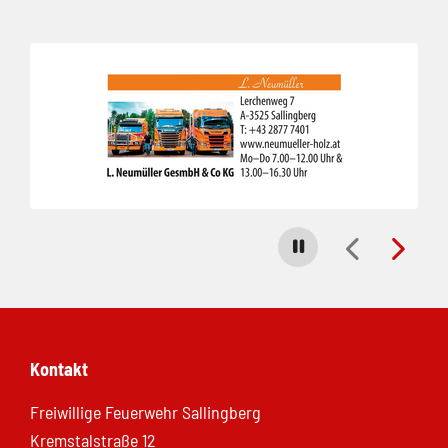
Folie 1 von 3
Carousel stoppen
Kontakt
Freiwillige Feuerwehr Sallingberg
Kremstalstraße 12