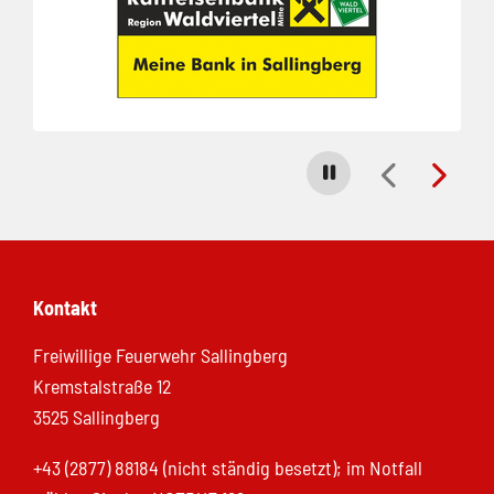
Carousel stoppen
Kontakt
Freiwillige Feuerwehr Sallingberg
Kremstalstraße 12
3525 Sallingberg
+43 (2877) 88184 (nicht ständig besetzt); im Notfall