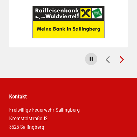
Carousel stoppen
Kontakt
Freiwillige Feuerwehr Sallingberg
Kremstalstraße 12
3525 Sallingberg