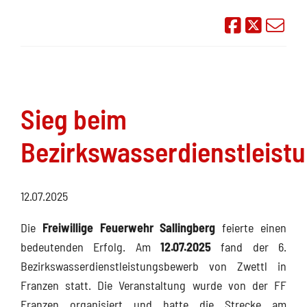
Auf Face
Übe
Sieg beim
Bezirkswasserdienstleist
12.07.2025
Die
Freiwillige Feuerwehr Sallingberg
feierte einen
bedeutenden Erfolg. Am
12.07.2025
fand der 6.
Bezirkswasserdienstleistungsbewerb von Zwettl in
Franzen statt. Die Veranstaltung wurde von der FF
Franzen organisiert und hatte die Strecke am