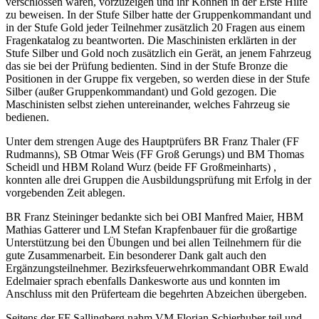
verschlossen waren, vorzuzeigen und ihr Können in der Erste Hilfe
zu beweisen. In der Stufe Silber hatte der Gruppenkommandant und
in der Stufe Gold jeder Teilnehmer zusätzlich 20 Fragen aus einem
Fragenkatalog zu beantworten. Die Maschinisten erklärten in der
Stufe Silber und Gold noch zusätzlich ein Gerät, an jenem Fahrzeug
das sie bei der Prüfung bedienten. Sind in der Stufe Bronze die
Positionen in der Gruppe fix vergeben, so werden diese in der Stufe
Silber (außer Gruppenkommandant) und Gold gezogen. Die
Maschinisten selbst ziehen untereinander, welches Fahrzeug sie
bedienen.
Unter dem strengen Auge des Hauptprüfers BR Franz Thaler (FF
Rudmanns), SB Otmar Weis (FF Groß Gerungs) und BM Thomas
Scheidl und HBM Roland Wurz (beide FF Großmeinharts) ,
konnten alle drei Gruppen die Ausbildungsprüfung mit Erfolg in der
vorgebenden Zeit ablegen.
BR Franz Steininger bedankte sich bei OBI Manfred Maier, HBM
Mathias Gatterer und LM Stefan Krapfenbauer für die großartige
Unterstützung bei den Übungen und bei allen Teilnehmern für die
gute Zusammenarbeit. Ein besonderer Dank galt auch den
Ergänzungsteilnehmer. Bezirksfeuerwehrkommandant OBR Ewald
Edelmaier sprach ebenfalls Dankesworte aus und konnten im
Anschluss mit den Prüferteam die begehrten Abzeichen übergeben.
Seitens der FF Sallingberg nahm VM Florian Schierhuber teil und