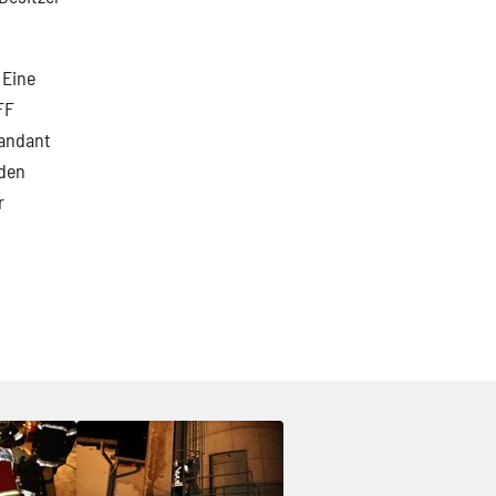
 Eine
FF
mandant
 den
r