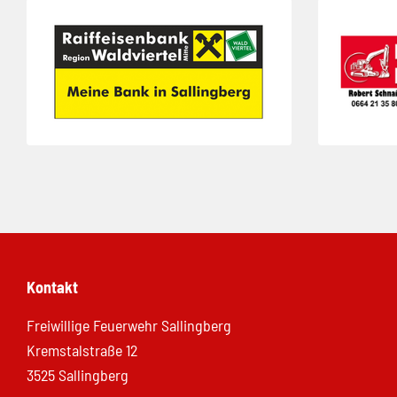
Folie 1 von 3
Folie 2 von 3
Kontakt
Freiwillige Feuerwehr Sallingberg
Kremstalstraße 12
3525 Sallingberg