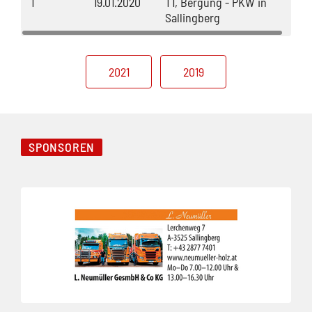
1
19.01.2020
T1, Bergung - PKW in
Sallingberg
2021
2019
SPONSOREN
Folie 1 von 3